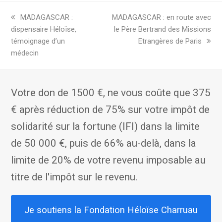
previous
next
MADAGASCAR :
MADAGASCAR : en route avec
post:
post:
dispensaire Héloïse,
le Père Bertrand des Missions
témoignage d’un
Etrangères de Paris
médecin
Votre don de 1500 €, ne vous coûte que 375
€ après réduction de 75% sur votre impôt de
solidarité sur la fortune (IFI) dans la limite
de 50 000 €, puis de 66% au-delà, dans la
limite de 20% de votre revenu imposable au
titre de l'impôt sur le revenu.
Je soutiens la Fondation Héloïse Charruau