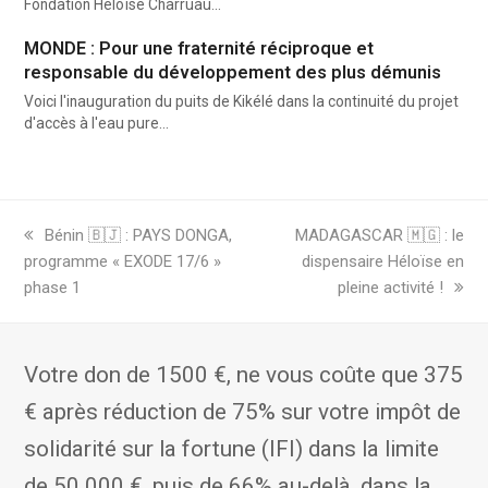
Fondation Héloïse Charruau…
MONDE : Pour une fraternité réciproque et
responsable du développement des plus démunis
Voici l'inauguration du puits de Kikélé dans la continuité du projet
d'accès à l'eau pure…
previous
next
Bénin 🇧🇯 : PAYS DONGA,
MADAGASCAR 🇲🇬 : le
post:
post:
programme « EXODE 17/6 »
dispensaire Héloïse en
phase 1
pleine activité !
Votre don de 1500 €, ne vous coûte que 375
€ après réduction de 75% sur votre impôt de
solidarité sur la fortune (IFI) dans la limite
de 50 000 €, puis de 66% au-delà, dans la